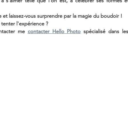
 à s'aimer telle que l'on est, à célébrer ses formes e
re et laissez-vous surprendre par la magie du boudoir !
tenter l'expérience ?
ntacter me 
contacter Hello Photo
 spécialisé dans le