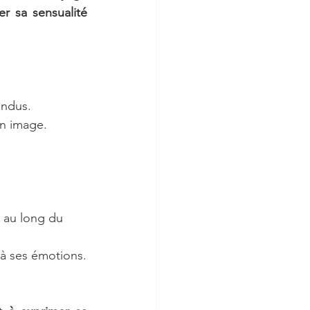
r sa sensualité 
ondus.
on image.
 au long du 
 à ses émotions.